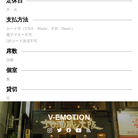
定休日
月・火
支払方法
カード可（VISA、Master、JCB、Diners）
電子マネー不可
QRコード決済不可
席数
28席
個室
無
貸切
可
V-EMOTION