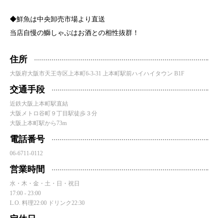
◆鮮魚は中央卸売市場より直送
当店自慢の鰤しゃぶはお酒との相性抜群！
住所
大阪府大阪市天王寺区上本町6-3-31 上本町駅前ハイハイタウン B1F
交通手段
近鉄大阪上本町駅直結
大阪メトロ谷町９丁目駅徒歩３分
大阪上本町駅から73m
電話番号
06-6711-0112
営業時間
水・木・金・土・日・祝日
17:00 - 23:00
L.O. 料理22:00 ドリンク22:30